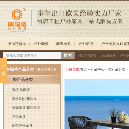
康福特首页
户外藤椅
藤编家具
户外家具
户外家具设计定
他们也在搜：
藤编桌椅
户外
康福特产品分类
PRODUCTS
当前位置:
首页
»
产品中心
»
按产品分类
按产品分类
藤椅|仿藤椅
藤沙发|仿藤沙发
藤编家具|藤制家具
户外家具
织带户外家具