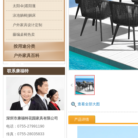
太阳伞|遮阳蓬
泳池躺椅|躺床
户外家具设计定制
藤编桌椅热卖
按用途分类
户外家具百科
浏览记录
联系康福特
查看全部大图
深圳市康福特花园家具有限公司
产品详情
电话：
0755-27991190
传真：
0755-28035833