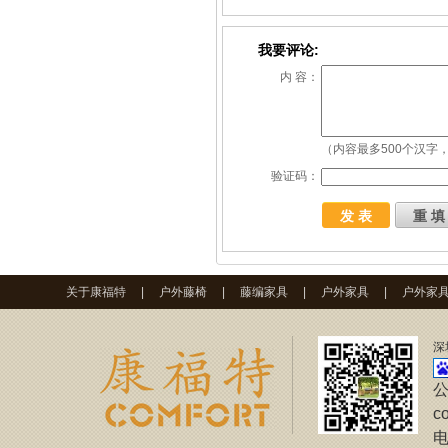
我要评论:
内 容：
（内容最多500个汉字，
验证码：
关于康福特
|
户外藤椅
|
藤编家具
|
户外家具
|
户外家
深
公
c
电