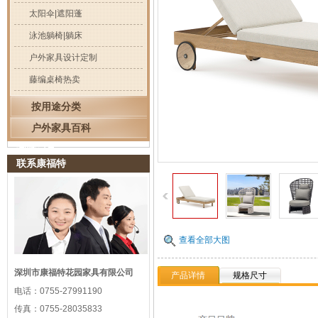
太阳伞|遮阳蓬
泳池躺椅|躺床
户外家具设计定制
藤编桌椅热卖
按用途分类
户外家具百科
浏览记录
联系康福特
查看全部大图
深圳市康福特花园家具有限公司
产品详情
规格尺寸
电话：
0755-27991190
传真：
0755-28035833