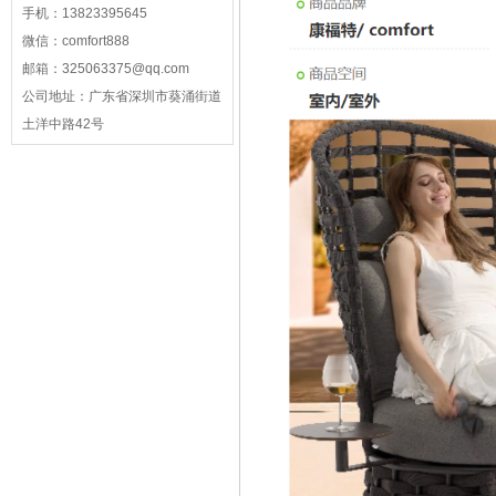
手机：
13823395645
微信：
comfort888
邮箱：
325063375@qq.com
公司地址：
广东省深圳市葵涌街道
土洋中路42号