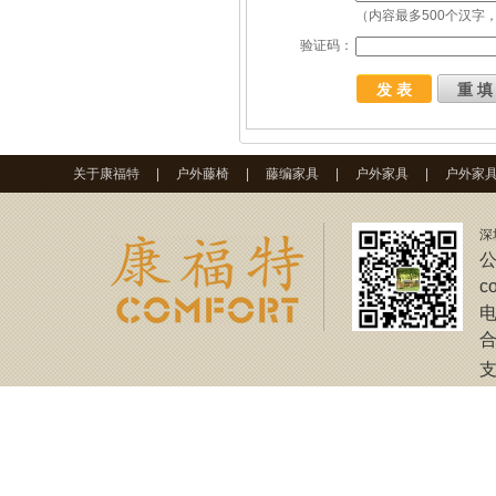
（内容最多500个汉字，
验证码：
关于康福特
|
户外藤椅
|
藤编家具
|
户外家具
|
户外家
深
公
c
电
合