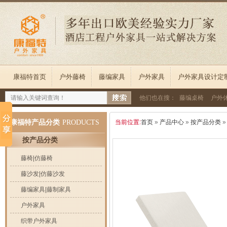
康福特首页
户外藤椅
藤编家具
户外家具
户外家具设计定
他们也在搜：
藤编桌椅
户外
康福特产品分类
PRODUCTS
当前位置:
首页
»
产品中心
»
按产品分类
按产品分类
藤椅|仿藤椅
藤沙发|仿藤沙发
藤编家具|藤制家具
户外家具
织带户外家具