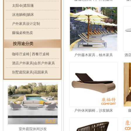
太阳伞|遮阳蓬
【939】
泳池躺椅|躺床
户外家具设计定制
藤编桌椅热卖
按用途分类
咖啡厅桌椅│西餐厅桌椅
户外藤木家具，柚木家具
酒
【883】
酒店户外家具|会所户外家具
别墅庭院家具|花园家具
推荐产品
户外休闲躺椅，沙发躺床
【885】
室外庭院休闲沙发