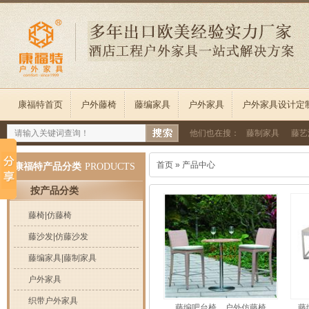
康福特首页
户外藤椅
藤编家具
户外家具
户外家具设计定
他们也在搜：
藤制家具
藤艺
首页
»
产品中心
康福特产品分类
PRODUCTS
按产品分类
藤椅|仿藤椅
藤沙发|仿藤沙发
藤编家具|藤制家具
户外家具
织带户外家具
藤编吧台椅，户外仿藤椅
藤