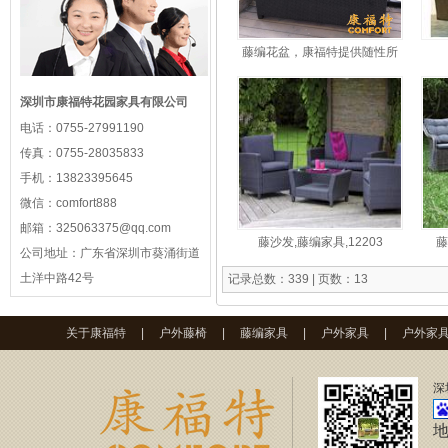
藤编花盆，康福特提供随性所
欲的设计与定制
深圳市康福特花园家具有限公司
电话：
0755-27991190
传真：
0755-28035833
手机：
13823395645
微信：
comfort888
邮箱：
325063375@qq.com
藤沙发,藤编家具,12203
藤
公司地址：
广东省深圳市葵涌街道
土洋中路42号
记录总数：339 | 页数：13
关于康福特
|
户外藤椅
|
藤编家具
|
户外家具
|
户外家
深
地