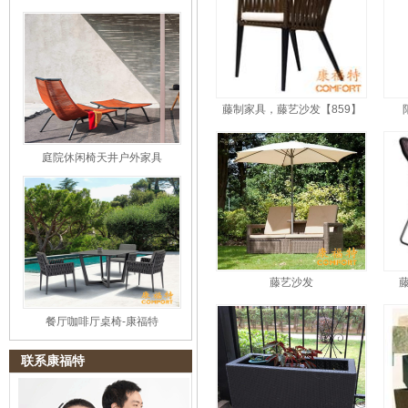
藤制家具，藤艺沙发【859】
庭院休闲椅天井户外家具
藤艺沙发
餐厅咖啡厅桌椅-康福特
联系康福特